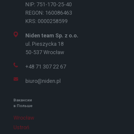
NIP: 751-170-25-40
REGON: 160086463
KRS: 0000258599
Niden team Sp. z o.o.
ul. Pieszycka 18
50-537 Wrocław
+48 71 307 22 67
biuro@niden.pl
Вакансии
в Польше
Wrocław
Ustroń