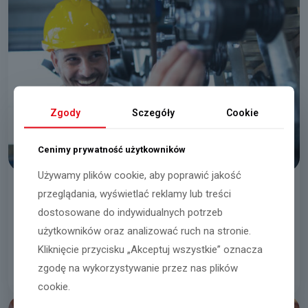
Zgody
Sczegóły
Cookie
Cenimy prywatność użytkowników
Używamy plików cookie, aby poprawić jakość
przeglądania, wyświetlać reklamy lub treści
Механик(М/Ж)
dostosowane do indywidualnych potrzeb
użytkowników oraz analizować ruch na stronie.
Bukowice
Kliknięcie przycisku „Akceptuj wszystkie” oznacza
03.08.2026
zgodę na wykorzystywanie przez nas plików
Читать далее
cookie.