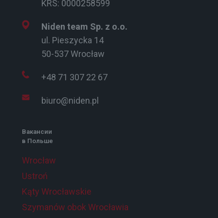
KRS: 0000258599
Niden team Sp. z o.o.
ul. Pieszycka 14
50-537 Wrocław
+48 71 307 22 67
biuro@niden.pl
Вакансии
в Польше
Wrocław
Ustroń
Kąty Wrocławskie
Szymanów obok Wrocławia