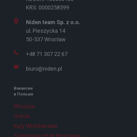
KRS: 0000258599
Niden team Sp. z o.o.
ul. Pieszycka 14
50-537 Wrocław
+48 71 307 22 67
biuro@niden.pl
Вакансии
в Польше
Wrocław
Ustroń
Kąty Wrocławskie
Szymanów obok Wrocławia