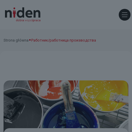
•
Strona główna
Работник/работница производства