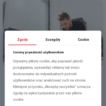
Zgody
Sczegóły
Cookie
Cenimy prywatność użytkowników
Używamy plików cookie, aby poprawić jakość
przeglądania, wyświetlać reklamy lub treści
dostosowane do indywidualnych potrzeb
Сортировщик/ца одежды
użytkowników oraz analizować ruch na stronie.
Kliknięcie przycisku „Akceptuj wszystkie” oznacza
Halinów ( 22 км от Варшавы)
zgodę na wykorzystywanie przez nas plików
03.08.2026
cookie.
Читать далее