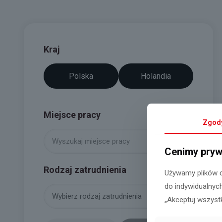
Kraj
Polska
Holandia
Miejsce pracy
Zgod
Cenimy pryw
Rodzaj zatrudnienia
Używamy plików c
do indywidualnych
„Akceptuj wszyst