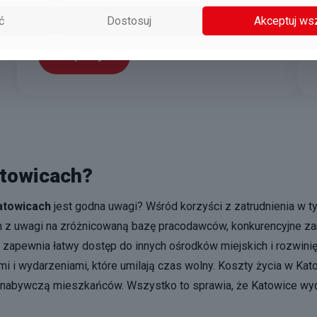
Katowice
ć
Dostosuj
Akceptuj ws
Aplikuj
atowicach?
atowicach
jest godna uwagi? Wśród korzyści z zatrudnienia w t
z uwagi na zróżnicowaną bazę pracodawców, konkurencyjne zaro
j zapewnia łatwy dostęp do innych ośrodków miejskich i rozwinięt
mi i wydarzeniami, które umilają czas wolny. Koszty życia w Ka
iłę nabywczą mieszkańców. Wszystko to sprawia, że Katowice w