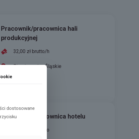
Pracownik/pracownica hali
produkcyjnej
32,00 zł brutto/h
Siemianowice Śląskie
ookie
Aplikuj
reści dostosowane
Pracownik/pracownica hotelu
przycisku
31,40 zł/h brutto