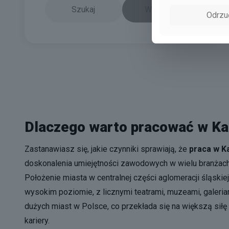
Szukaj
Wyczyść
Odrzu
Dlaczego warto pracować w K
Zastanawiasz się, jakie czynniki sprawiają, że
praca w K
doskonalenia umiejętności zawodowych w wielu branżach 
Położenie miasta w centralnej części aglomeracji śląskie
wysokim poziomie, z licznymi teatrami, muzeami, galeria
dużych miast w Polsce, co przekłada się na większą s
kariery.