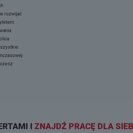
ch
e rozwijać
rytetem.
owania
olica
wszystkie
ymczasowej
możesz
ERTAMI I
ZNAJDŹ PRACĘ DLA SIEB