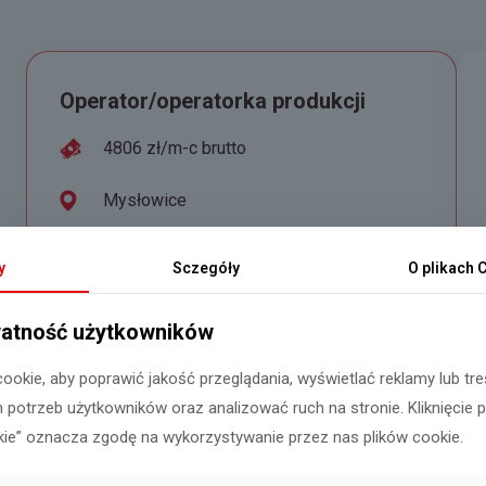
Operator/operatorka produkcji
4806 zł/m-c brutto
Mysłowice
Aplikuj
y
Sczegóły
O plikach
C
atność użytkowników
ookie, aby poprawić jakość przeglądania, wyświetlać reklamy lub t
Pracownik/pracownica magazynu
 potrzeb użytkowników oraz analizować ruch na stronie. Kliknięcie 
kie” oznacza zgodę na wykorzystywanie przez nas plików cookie.
31,40 zł/h brutto