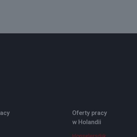
racy
Oferty pracy
w Holandii
Honselersdijk