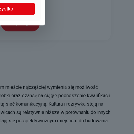
Katowice
zystko
Aplikuj
ym mieście najczęściej wymienia się możliwość
bki oraz szansę na ciągłe podnoszenie kwalifikacji.
ą sieć komunikacyjną. Kultura i rozrywka stoją na
towicach są relatywnie niższe w porównaniu do innych
ydają się perspektywicznym miejscem do budowania