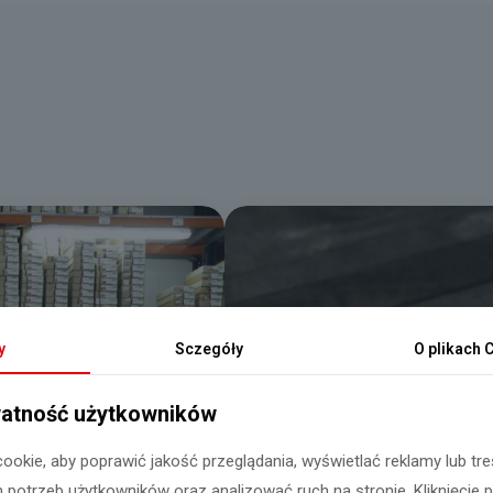
y
Sczegóły
O plikach
C
atność użytkowników
ookie, aby poprawić jakość przeglądania, wyświetlać reklamy lub t
 potrzeb użytkowników oraz analizować ruch na stronie. Kliknięcie 