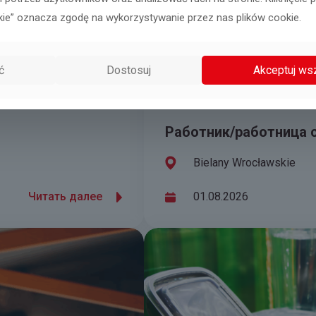
kie” oznacza zgodę na wykorzystywanie przez nas plików cookie.
ć
Dostosuj
Akceptuj ws
Работник/работница 
Bielany Wrocławskie
Читать далее
01.08.2026