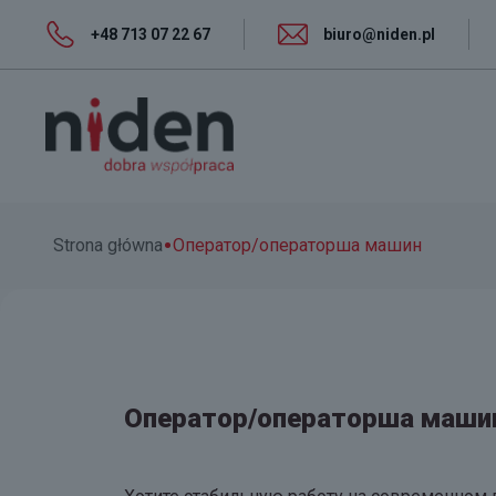
+48 713 07 22 67
biuro@niden.pl
•
Strona główna
Оператор/операторша машин
Оператор/операторша маши