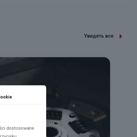
Увидеть все
ookie
reści dostosowane
przycisku