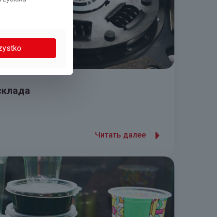
zystko
склада
Читать далее