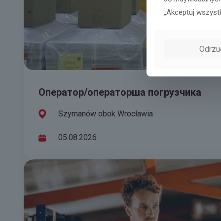
„Akceptuj wszyst
Odrzu
Оператор/операторша погрузчика
Szymanów obok Wrocławia
05.08.2026