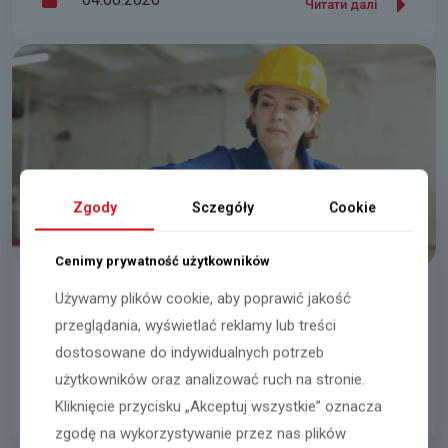
Читати далі
Zgody
Sczegóły
Cookie
Cenimy prywatność użytkowników
Używamy plików cookie, aby poprawić jakość
Працівник/працівниця виробництва
przeglądania, wyświetlać reklamy lub treści
dostosowane do indywidualnych potrzeb
Pruszków
użytkowników oraz analizować ruch na stronie.
05.08.2026
Kliknięcie przycisku „Akceptuj wszystkie” oznacza
Читати далі
zgodę na wykorzystywanie przez nas plików