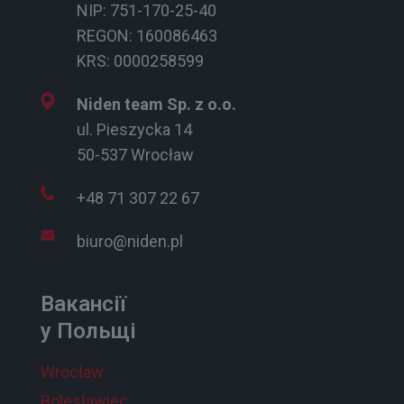
NIP: 751-170-25-40
REGON: 160086463
KRS: 0000258599
Niden team Sp. z o.o.
ul. Pieszycka 14
50-537 Wrocław
+48 71 307 22 67
biuro@niden.pl
Вакансії
у Польщі
Wrocław
Bolesławiec