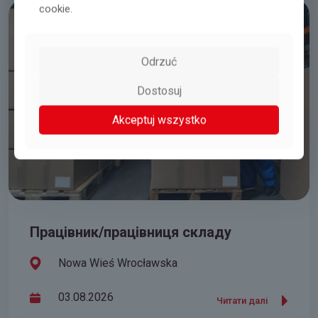
cookie.
Odrzuć
Dostosuj
Akceptuj wszystko
Працівник/працівниця складу
Nowa Wieś Wrocławska
03.08.2026
Читати далі