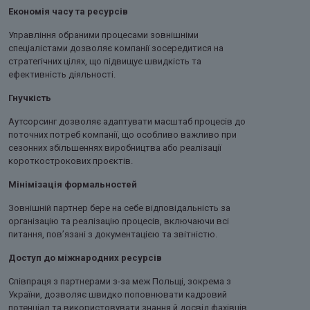
Економія часу та ресурсів
Управління обраними процесами зовнішніми
спеціалістами дозволяє компанії зосередитися на
стратегічних цілях, що підвищує швидкість та
ефективність діяльності.
Гнучкість
Аутсорсинг дозволяє адаптувати масштаб процесів до
поточних потреб компанії, що особливо важливо при
сезонних збільшеннях виробництва або реалізації
короткострокових проєктів.
Мінімізація формальностей
Зовнішній партнер бере на себе відповідальність за
організацію та реалізацію процесів, включаючи всі
питання, пов’язані з документацією та звітністю.
Доступ до міжнародних ресурсів
Співпраця з партнерами з-за меж Польщі, зокрема з
України, дозволяє швидко поповнювати кадровий
потенціал та використовувати знання й досвід фахівців