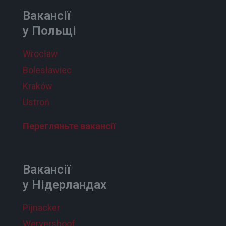
Вакансії
у Польщі
Wrocław
Bolesławiec
Kraków
Ustroń
Перегляньте вакансії
Вакансії
у Нідерландах
Pijnacker
Wervershoof