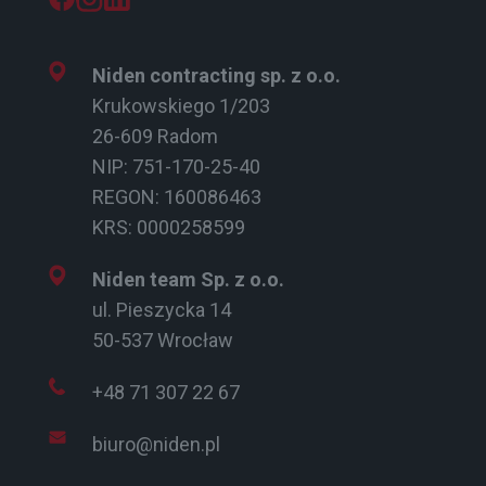
Niden contracting sp. z o.o.
Krukowskiego 1/203
26-609 Radom
NIP: 751-170-25-40
REGON: 160086463
KRS: 0000258599
Niden team Sp. z o.o.
ul. Pieszycka 14
50-537 Wrocław
+48 71 307 22 67
biuro@niden.pl