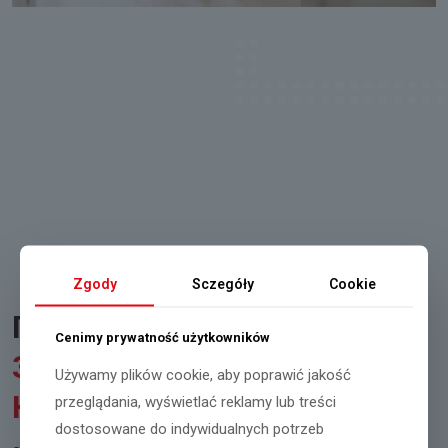
Zgody
Sczegóły
Cookie
ПЕРЕВАГИ
СПІВПРАЦІ
Cenimy prywatność użytkowników
З АУТСОРСИНГОВОЮ
Używamy plików cookie, aby poprawić jakość
КОМПАНІЄЮ
przeglądania, wyświetlać reklamy lub treści
dostosowane do indywidualnych potrzeb