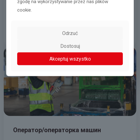
zgodę na wykorzystywanie przez nas plików
Наладчик(Ч/Ж)
cookie.
Bolesławiec
04.08.2026
Odrzuć
Читати далі
Dostosuj
Akceptuj wszystko
Оператор/операторка машин