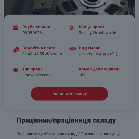
Опубліковане
Місце праці
08.08.2026
Bielany Wrocławskie
Заробітна плата
Вид умови
31,40 -41,55 zł/h brutto
договір підряду (PL)
Тип праці
номер для посилань
umowa zlecenie
163
Залишити заявку
Працівник/працівниця складу
Ви знайомі з роботою на складі? Поглянь на наступну