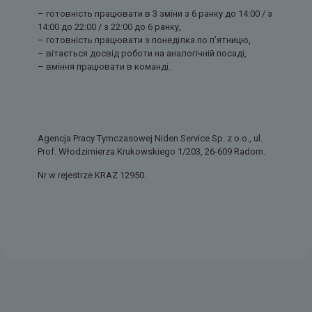
– готовність працювати в 3 зміни з 6 ранку до 14:00 / з
14:00 до 22:00 / з 22:00 до 6 ранку,
– готовність працювати з понеділка по п’ятницю,
– вітається досвід роботи на аналогічній посаді,
– вміння працювати в команді.
Agencja Pracy Tymczasowej Niden Service Sp. z o.o., ul.
Prof. Włodzimierza Krukowskiego 1/203, 26-609 Radom.
Nr w rejestrze KRAZ 12950.