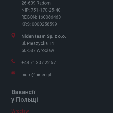
26-609 Radom
NIP: 751-170-25-40
REGON: 160086463
KRS: 0000258599
Niden team Sp. z o.o.
ul. Pieszycka 14
50-537 Wrocław
+48 71 307 22 67
biuro@niden.pl
Вакансії
у Польщі
Wrocław