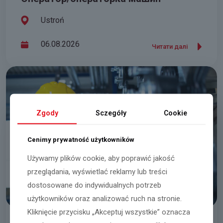
Ustroń
06.08.2026
Читати далі
Zgody
Sczegóły
Cookie
Cenimy prywatność użytkowników
Używamy plików cookie, aby poprawić jakość
przeglądania, wyświetlać reklamy lub treści
dostosowane do indywidualnych potrzeb
użytkowników oraz analizować ruch na stronie.
Kliknięcie przycisku „Akceptuj wszystkie” oznacza