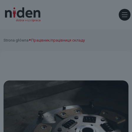
•
Strona główna
Працівник/працівниця складу