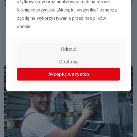
użytkowników oraz analizować ruch na stronie.
Kliknięcie przycisku „Akceptuj wszystkie” oznacza
zgodę na wykorzystywanie przez nas plików
Працівник/працівниця виробництва
cookie.
Biskupice Podgórne obok Wrocławia
Odrzuć
05.08.2026
Читати далі
Dostosuj
Akceptuj wszystko