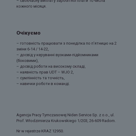
– своєчасну виплату заробітної плати 10 числа
кожного місяця.
Очікуємо
– готовність працювати з понеділка по п’ятницю на 2
зміни 6-14 / 14-22,
– досвід у керуванні вузками-підйомниками
(боковими),
– досвід роботи на високому складі,
– наявність прав UDT – WJO 2,
– сумлінність та точність,
– навички роботи в команді.
Agencja Pracy Tymczasowej Niden Service Sp. z o.o., ul.
Prof. Włodzimierza Krukowskiego 1/203, 26-609 Radom.
Nr w rejestrze KRAZ 12950.