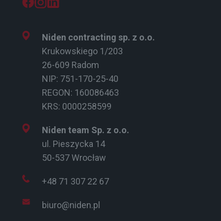
Niden contracting sp. z o.o.
Krukowskiego 1/203
26-609 Radom
NIP: 751-170-25-40
REGON: 160086463
KRS: 0000258599
Niden team Sp. z o.o.
ul. Pieszycka 14
50-537 Wrocław
+48 71 307 22 67
biuro@niden.pl