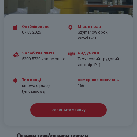
Опубліковане
Місце праці
07.08.2026
Szymanów obok
Wrocławia
Заробітна плата
Вид умови
5200-5720 zł/msc brutto
Тимчасовий трудовий
договір (PL)
Тип праці
номер для посилань
umowa o pracę
166
tymczasową
Залишити заявку
Оператор/операторка