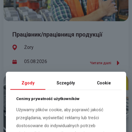
Працівник/працівниця продукції
Żory
05.08.2026
Читати далі
Zgody
Sczegóły
Cookie
Cenimy prywatność użytkowników
Używamy plików cookie, aby poprawić jakość
przeglądania, wyświetlać reklamy lub treści
dostosowane do indywidualnych potrzeb