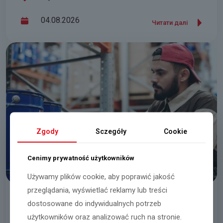
04.08.2026
Читати далі
Zgody
Sczegóły
Cookie
Cenimy prywatność użytkowników
Używamy plików cookie, aby poprawić jakość
przeglądania, wyświetlać reklamy lub treści
dostosowane do indywidualnych potrzeb
Працівник/працівниця складу
użytkowników oraz analizować ruch na stronie.