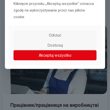
Dąbrówka
Kliknięcie przycisku „Akceptuj wszystkie” oznacza
zgodę na wykorzystywanie przez nas plików
06.08.2026
Читати далі
cookie.
Odrzuć
Dostosuj
Akceptuj wszystko
Працівник/працівниця на виробництві