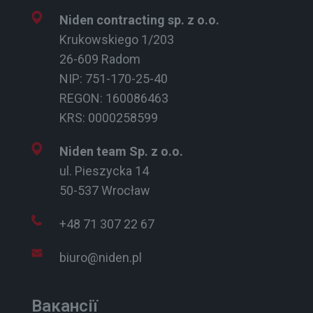
Niden contracting sp. z o.o.
Krukowskiego 1/203
26-609 Radom
NIP: 751-170-25-40
REGON: 160086463
KRS: 0000258599
Niden team Sp. z o.o.
ul. Pieszycka 14
50-537 Wrocław
+48 71 307 22 67
biuro@niden.pl
Вакансії