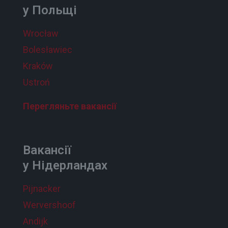
у Польщі
Wrocław
Bolesławiec
Kraków
Ustroń
Перегляньте вакансії
Вакансії
у Нідерландах
Pijnacker
Wervershoof
Andijk