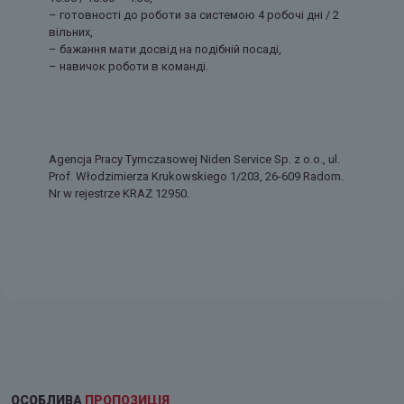
– готовності до роботи за системою 4 робочі дні / 2
вільних,
– бажання мати досвід на подібній посаді,
– навичок роботи в команді.
Agencja Pracy Tymczasowej Niden Service Sp. z o.o., ul.
Prof. Włodzimierza Krukowskiego 1/203, 26-609 Radom.
Nr w rejestrze KRAZ 12950.
ОСОБЛИВА
ПРОПОЗИЦІЯ