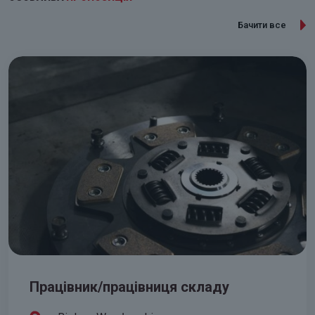
Бачити все
Працівник/працівниця складу