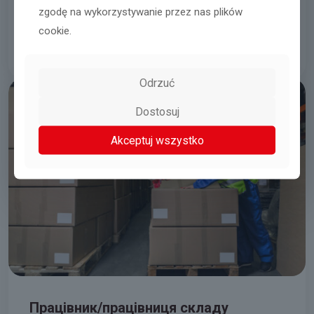
zgodę na wykorzystywanie przez nas plików
Tyniec Mały obok Wrocławia
cookie.
08.08.2026
Читати далі
Odrzuć
Dostosuj
Akceptuj wszystko
Працівник/працівниця складу