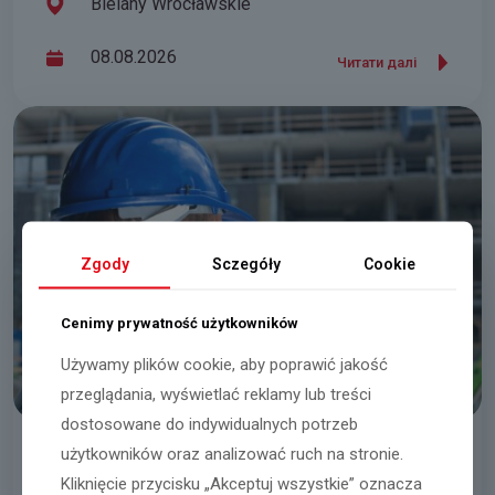
Bielany Wrocławskie
08.08.2026
Читати далі
Zgody
Sczegóły
Cookie
Cenimy prywatność użytkowników
Używamy plików cookie, aby poprawić jakość
przeglądania, wyświetlać reklamy lub treści
dostosowane do indywidualnych potrzeb
użytkowników oraz analizować ruch na stronie.
Працівник/працівниця складу
Kliknięcie przycisku „Akceptuj wszystkie” oznacza