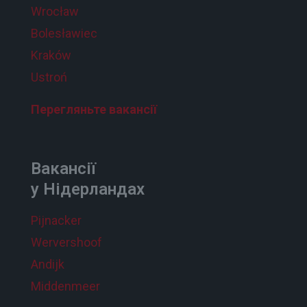
Wrocław
Bolesławiec
Kraków
Ustroń
Перегляньте вакансії
Вакансії
у Нідерландах
Pijnacker
Wervershoof
Andijk
Middenmeer