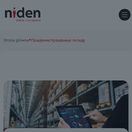
•
Strona główna
Працівник/працівниця складу