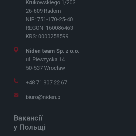
Krukowskiego 1/203
26-609 Radom
NIP: 751-170-25-40
REGON: 160086463
KRS: 0000258599
Niden team Sp. z o.o.
ul. Pieszycka 14
50-537 Wrocław
+48 71 307 22 67
biuro@niden.pl
Вакансії
у Польщі