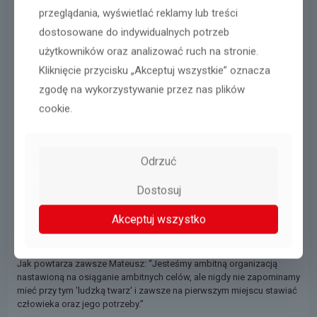
przeglądania, wyświetlać reklamy lub treści
dostosowane do indywidualnych potrzeb
użytkowników oraz analizować ruch na stronie.
Kliknięcie przycisku „Akceptuj wszystkie” oznacza
zgodę na wykorzystywanie przez nas plików
cookie.
Pewnie zastanawiacie się w jaki sposób Mateusz wybiera i
zatrudnia swoich współpracowników. Otóż reguła jest bardzo
Odrzuć
prosta. Rozmowa, autentyczność i ambicja - to ona się tutaj
sprawdza.
Dostosuj
W
Niden
Mateusz, jak już wspominaliśmy, pełni rolę Dyrektora
Zarządzającego. Jego zadaniem jest zapewnienie, aby firma oraz jej
Akceptuj wszystko
pracownicy mogli rozwijać się w bezpiecznym i stabilnym otoczeniu.
I tak właśnie jest.
Jak powtarza zawsze Mateusz: “Jesteśmy ambitną organizacją
nastawioną na osiąganie ambitnych celów, ale nigdy nie zapominamy
mieć przy tym 'ludzką twarz' i zawsze na pierwszym miejscu stawiać
człowieka oraz jego potrzeby.”