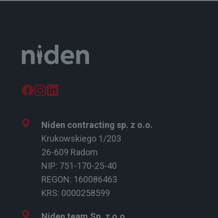
Niden contracting sp. z o.o.
Krukowskiego 1/203
26-609 Radom
NIP: 751-170-25-40
REGON: 160086463
KRS: 0000258599
Niden team Sp. z o.o.