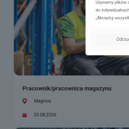
Używamy plików c
do indywidualnych
„Akceptuj wszyst
Odrzu
Pracownik/pracownica magazynu
Magnice
03.08.2026