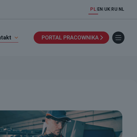
PL
|
EN
|
UK
|
RU
|
NL
takt
PORTAL PRACOWNIKA