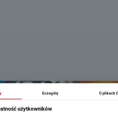
y
Sczegóły
O plikach
C
atność użytkowników