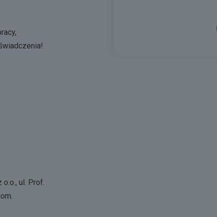
racy,
świadczenia!
.o., ul. Prof.
dom.