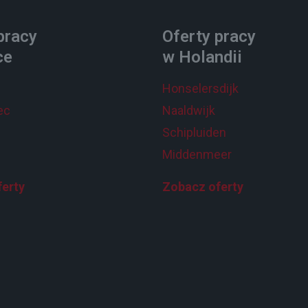
pracy
Oferty pracy
ce
w Holandii
Honselersdijk
ec
Naaldwijk
Schipluiden
Middenmeer
erty
Zobacz oferty