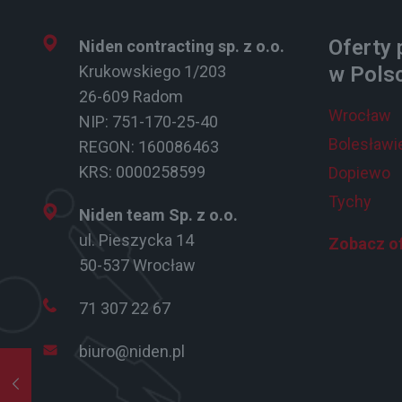
Oferty 
Niden contracting sp. z o.o.
Krukowskiego 1/203
w Pols
26-609 Radom
Wrocław
NIP: 751-170-25-40
Bolesławi
REGON: 160086463
KRS: 0000258599
Dopiewo
Tychy
Niden team Sp. z o.o.
ul. Pieszycka 14
Zobacz of
50-537 Wrocław
71 307 22 67
biuro@niden.pl