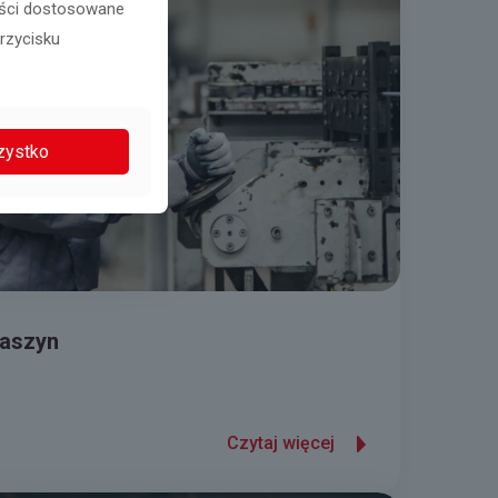
reści dostosowane
przycisku
zystko
maszyn
Czytaj więcej