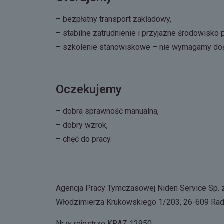
– bezpłatny transport zakładowy,
– stabilne zatrudnienie i przyjazne środowisko p
– szkolenie stanowiskowe – nie wymagamy do
Oczekujemy
– dobra sprawność manualna,
– dobry wzrok,
– chęć do pracy.
Agencja Pracy Tymczasowej Niden Service Sp. z o
Włodzimierza Krukowskiego 1/203, 26-609 Ra
Nr w rejestrze KRAZ 12950.