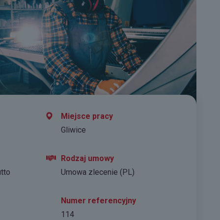
Miejsce pracy
Gliwice
Rodzaj umowy
utto
Umowa zlecenie (PL)
Numer referencyjny
114