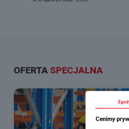
OFERTA
SPECJALNA
Zgod
Cenimy pryw