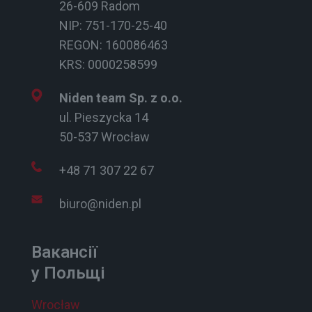
26-609 Radom
NIP: 751-170-25-40
REGON: 160086463
KRS: 0000258599
Niden team Sp. z o.o.
ul. Pieszycka 14
50-537 Wrocław
+48 71 307 22 67
biuro@niden.pl
Вакансії
у Польщі
Wrocław