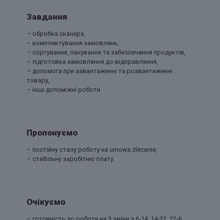
Завдання
– обробка сканера,
– комплектування замовлень,
– сортування, пакування та забезпечення продуктів,
– підготовка замовлення до відправлення,
– допомога при завантаженні та розвантаженні
товару,
– інші допоміжні роботи.
Пропонуємо
– постійну сталу роботу на
umowa zlecenie,
– стабільну заробітню плату.
Очікуємо
– готовність до роботи на 3 зміни з 6-14, 14-22, 22-6