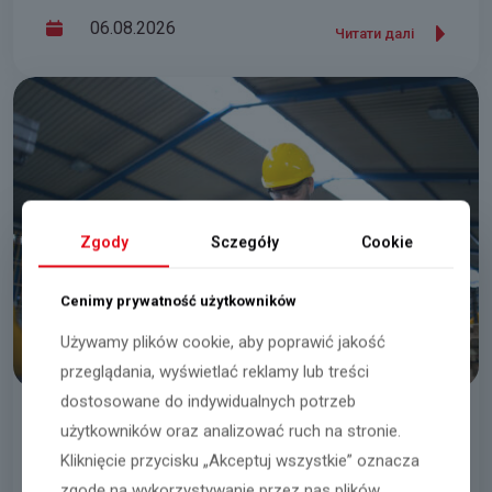
06.08.2026
Читати далі
Zgody
Sczegóły
Cookie
Cenimy prywatność użytkowników
Używamy plików cookie, aby poprawić jakość
przeglądania, wyświetlać reklamy lub treści
dostosowane do indywidualnych potrzeb
użytkowników oraz analizować ruch na stronie.
Працівник/працівниця виробництва
Kliknięcie przycisku „Akceptuj wszystkie” oznacza
Oświęcim – Rajsko
zgodę na wykorzystywanie przez nas plików