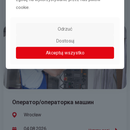
cookie.
02.08.2026
Читати далі
Odrzuć
Dostosuj
Akceptuj wszystko
Оператор/операторка машин
Wrocław
04.08.2026