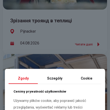
Зрізання троянд в теплиці
Pijnacker
04.08.2026
Читати далі
Zgody
Sczegóły
Cookie
Cenimy prywatność użytkowników
Używamy plików cookie, aby poprawić jakość
przeglądania, wyświetlać reklamy lub treści