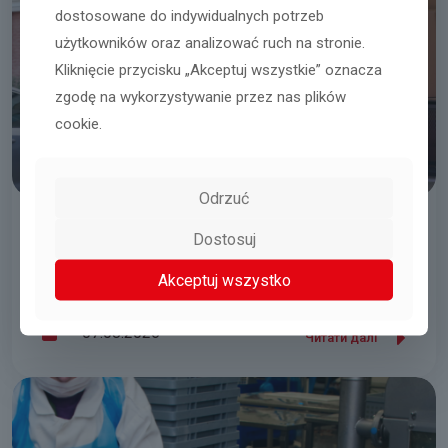
dostosowane do indywidualnych potrzeb
użytkowników oraz analizować ruch na stronie.
Kliknięcie przycisku „Akceptuj wszystkie” oznacza
zgodę na wykorzystywanie przez nas plików
cookie.
Odrzuć
Розвантажування контейнерів
Dostosuj
Akceptuj wszystko
Zwaagdijk
07.08.2026
Читати далі