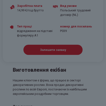
Заробітна плата
Вид умови
14,99 €/год брутто
Польський трудовий
договір (NL)
Тип праці
номер для посилань
відрядження на підставі
P039
формуляру А1
Залишити заявку
Виготовлення екібан
Нашим клієнтом є фірма, що працює в секторі
декоративних рослин. Вона продає декоративні
рослини по всій Європі, постачаючи їх найбільшим
європейським роздрібним торговцям.