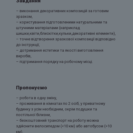
Завдання
– виконання декоративних композицій за готовим
зразком,
– користування підготовленими натуральними та
штучними матеріалами (наприклад
шишки,квіти,блискітки,кульки,декоративні елементи),
– точне відтворення зразкової композиції відповідно
до інструкції,
– дотримання естетики та якості виготовлення
виробів,
– підтримання порядку на робочому місці.
Пропонуємо
– робота в одну зміну,
– проживання в кімнатах по 2 осіб, у приватному
будинку з усім необхідним, окрім подушки та
постільної білизни,
– безкоштовний транспорт на роботу можна
здійснити велосипедом (<10 км) або автобусом (>10
км),