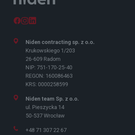
Niden contracting sp. z o.o.
Krukowskiego 1/203
26-609 Radom
NIP: 751-170-25-40
REGON: 160086463
KRS: 0000258599
Niden team Sp. z o.o.
ul. Pieszycka 14
50-537 Wrocław
+48 71 307 22 67