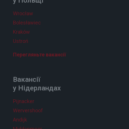
у Польщі
Wrocław
Bolesławiec
Kraków
Ustroń
Перегляньте вакансії
Вакансії
у Нідерландах
Pijnacker
Wervershoof
Andijk
Middenmeer