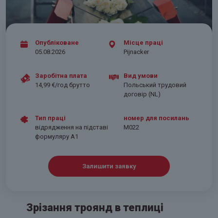
Опубліковане
Місце праці
05.08.2026
Pijnacker
Заробітна плата
Вид умови
14,99 €/год брутто
Польський трудовий
договір (NL)
Тип праці
номер для посилань
відрядження на підставі
M022
формуляру А1
Залишити заявку
Зрізання троянд в теплиці