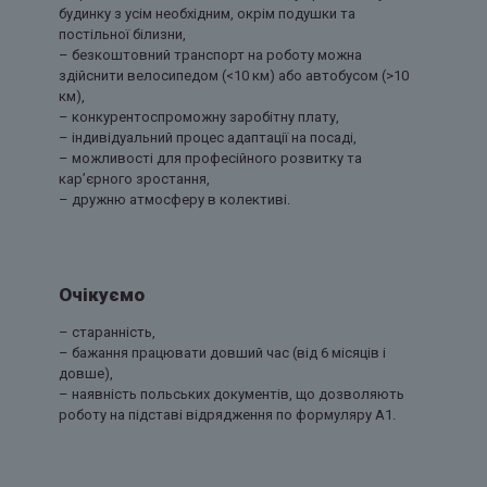
будинку з усім необхідним, окрім подушки та
постільної білизни,
– безкоштовний транспорт на роботу можна
здійснити велосипедом (<10 км) або автобусом (>10
км),
– конкурентоспроможну заробітну плату,
– індивідуальний процес адаптації на посаді,
– можливості для професійного розвитку та
кар’єрного зростання,
– дружню атмосферу в колективі.
Очікуємо
– старанність,
– бажання працювати довший час (від 6 місяців і
довше),
– наявність польських документів, що дозволяють
роботу на підставі відрядження по формуляру А1.