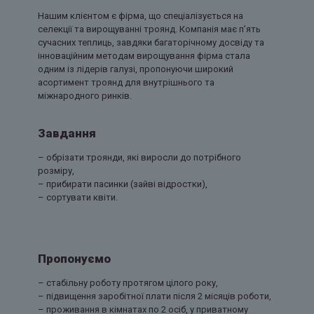
Нашим клієнтом є фірма, що спеціалізується на
селекції та вирощуванні троянд. Компанія має п’ять
сучасних теплиць, завдяки багаторічному досвіду та
інноваційним методам вирощування фірма стала
одним із лідерів галузі, пропонуючи широкий
асортимент троянд для внутрішнього та
міжнародного ринків.
Завдання
– обрізати троянди, які виросли до потрібного
розміру,
– прибирати пасинки (зайві відростки),
– сортувати квіти.
Пропонуємо
– стабільну роботу протягом цілого року,
– підвищення заробітної плати після 2 місяців роботи,
– проживання в кімнатах по 2 осіб, у приватному