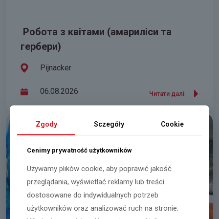
Робота з квітами (амариліси та
гербери)
Pijnacker
06.08.2026
Читати далі
Zgody
Sczegóły
Cookie
Cenimy prywatność użytkowników
Używamy plików cookie, aby poprawić jakość
przeglądania, wyświetlać reklamy lub treści
dostosowane do indywidualnych potrzeb
użytkowników oraz analizować ruch na stronie.