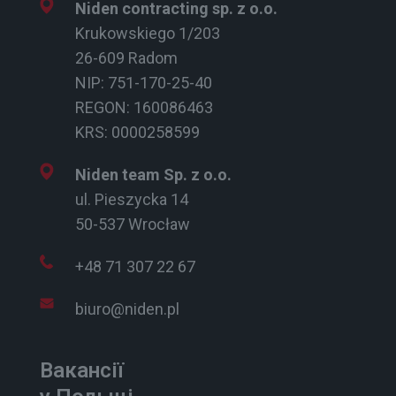
Niden contracting sp. z o.o.
Krukowskiego 1/203
26-609 Radom
NIP: 751-170-25-40
REGON: 160086463
KRS: 0000258599
Niden team Sp. z o.o.
ul. Pieszycka 14
50-537 Wrocław
+48 71 307 22 67
biuro@niden.pl
Вакансії