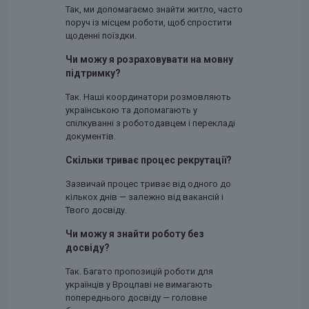
Так, ми допомагаємо знайти житло, часто
поруч із місцем роботи, щоб спростити
щоденні поїздки.
Чи можу я розраховувати на мовну
підтримку?
Так. Наші координатори розмовляють
українською та допомагають у
спілкуванні з роботодавцем і перекладі
документів.
Скільки триває процес рекрутації?
Зазвичай процес триває від одного до
кількох днів — залежно від вакансій і
Твого досвіду.
Чи можу я знайти роботу без
досвіду?
Так. Багато пропозицій роботи для
українців у Вроцлаві не вимагають
попереднього досвіду — головне