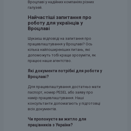
Вроцлаві у надійних компаніях різних
галузей.
Найчастіші запитання про
роботу для українців у
Вроцлаві
Шукаєш відповіді на запитання про
працевлаштування у Вроцлаві? Ось
кілька найпоширеніших питань, які
допоможуть тобі краще зрозуміти, як
працює наше агентство.
Які документи потрібні для роботи у
Вроцлаві?
Для працевлаштування достатньо мати
паспорт, номер PESEL або заяву про
намір працевлаштування. Наші
консультанти допомагають у підготовці
всіх документів.
Чи пропонуєте ви житло для
працівників з України?