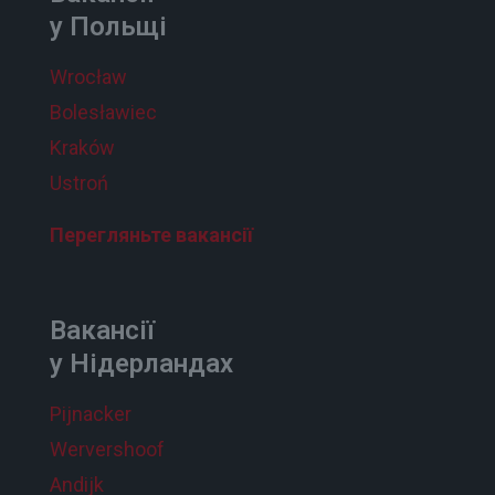
у Польщі
Wrocław
Bolesławiec
Kraków
Ustroń
Перегляньте вакансії
Вакансії
у Нідерландах
Pijnacker
Wervershoof
Andijk