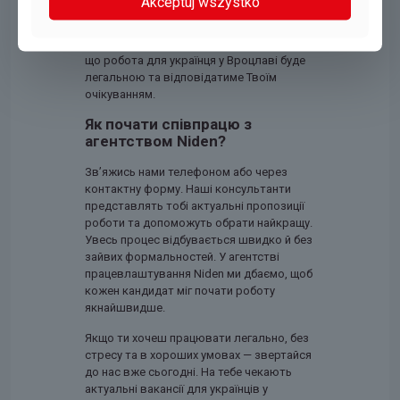
Akceptuj wszystko
Обираючи наше агентство, ти
заощаджуєш час і отримуєш впевненість,
що робота для українця у Вроцлаві буде
легальною та відповідатиме Твоїм
очікуванням.
Як почати співпрацю з
агентством Niden?
Зв’яжись нами телефоном або через
контактну форму. Наші консультанти
представлять тобі актуальні пропозиції
роботи та допоможуть обрати найкращу.
Увесь процес відбувається швидко й без
зайвих формальностей. У агентстві
працевлаштування Niden ми дбаємо, щоб
кожен кандидат міг почати роботу
якнайшвидше.
Якщо ти хочеш працювати легально, без
стресу та в хороших умовах — звертайся
до нас вже сьогодні. На тебе чекають
актуальні вакансії для українців у