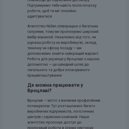
Підтримуємо тебе навіть після початку
роботи, щоб ти міг спокійно
адаптуватися.
Агентство Niden співпрацює з багатьма
галузями, тому ми пропонуємо широкий
вибір вакансій. Незалежно від того, чи
шукаєш роботу на виробництві, складі,
технічну чи офісну посаду — ми
допоможемо знайти найкращий варіант.
Робота для українця у Вроцлаві з нашою
допомогою — це швидкий шлях до
легального та добре оплачуваного
працевлаштування.
Де можна працювати у
Вроцлаві?
Вроцлав — місто з великим професійним
потенціалом. Тут розташовано багато
виробничих підприємств, логістичних
центрів і сервісних компаній. Наше
агентство пропонує доступ до
пропозицій роботи в різних секторах