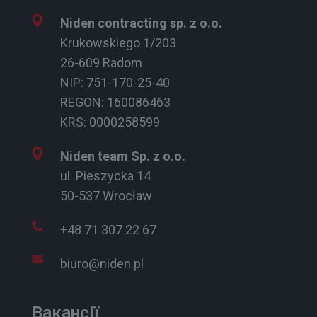
Niden contracting sp. z o.o.
Krukowskiego 1/203
26-609 Radom
NIP: 751-170-25-40
REGON: 160086463
KRS: 0000258599
Niden team Sp. z o.o.
ul. Pieszycka 14
50-537 Wrocław
+48 71 307 22 67
biuro@niden.pl
Вакансії