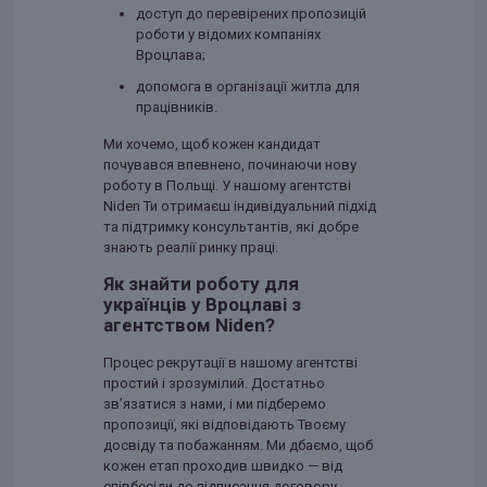
доступ до перевірених пропозицій
роботи у відомих компаніях
Вроцлава;
допомога в організації житла для
працівників.
Ми хочемо, щоб кожен кандидат
почувався впевнено, починаючи нову
роботу в Польщі. У нашому агентстві
Niden Ти отримаєш індивідуальний підхід
та підтримку консультантів, які добре
знають реалії ринку праці.
Як знайти роботу для
українців у Вроцлаві з
агентством Niden?
Процес рекрутації в нашому агентстві
простий і зрозумілий. Достатньо
зв’язатися з нами, і ми підберемо
пропозиції, які відповідають Твоєму
досвіду та побажанням. Ми дбаємо, щоб
кожен етап проходив швидко — від
співбесіди до підписання договору.