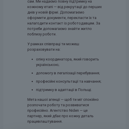
сам. Ми надаємо повну підтримку на
кожному етапі — від рекрутації до перших
днів у новій фірмі. Допомагаємо
оформити документи, перекласти їх та
налагодити контакт із роботодавцем. За
потреби допомагаємо знайти житло
поблизу роботи.
У рамках співпраці ти можеш
розраховувати на:
опіку координатора, який говорить
українською;
допомогу в легалізації перебування;
професійні консультації та навчання;
підтримку в адаптації в Польщі.
Мета нашої агенції — щоб ти міг спокійно
розпочати роботу та розвиватися
професійно. Агентство Niden — це
партнер, який дбає про кожну деталь
працевлаштування.