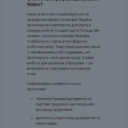
Niden?
Наше агентство спеціалізується на
працевлаштуванні громадян України,
пропонуючи комплексну допомогу у
пошуку роботи та адаптації в Польщі. Ми
знаємо, наскільки важливі безпека,
стабільність і гарна атмосфера на
робочому місці. Тому співпрацюємо лише
з перевіреними роботодавцями, які
пропонують чесні умови праці. З нами
робота для українців у Вроцлаві — це
впевненість і підтримка на кожному
етапі.
Найважливіші елементи нашої
пропозиції:
легальне працевлаштування на
підставі трудового договору або
договору-доручення;
допомога у підготовці документів та
перекладах;