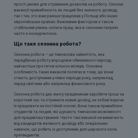
прості умови для отримання дозволів на роботу. Сезонні
вакансії приваблюють як людей без значного досвіду,
так і тих, хто вже раніше працював у Польщі або інших
європейських країнах. Важливим фактором є також
стабільний рівень оплати праці, яка в сезонних галузях
часто є конкурентною.
Що таке сезонна робота?
Сезонна робота – це тимчасова зайнятість, яка
передбачає роботу впродовж обмеженого періоду,
найчастіше протягом кількох місяців. Основна
особливість таких вакансій полягає в тому, що вони
стають доступними у певні періоди року, наприклад,
перед святами або наприкінці фінансового року.
Сезонна робота дає змогу працівникам заробити гроші за
короткий час та отримати новий досвід, не зобов’язуючи
їх працювати на постійній основі. Вона також приваблює
студентів та людей, які шукають тимчасові можливості
для працевлаштування. Часто такі вакансії не вимагають
від кандидатів великого досвіду або спеціальних
навичок, що робить їх доступними для широкого кола
претендентів.