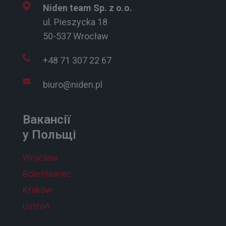
Niden team Sp. z o.o.
ul. Pieszycka 18
50-537 Wrocław
+48 71 307 22 67
biuro@niden.pl
Вакансії
у Польщі
Wrocław
Bolesławiec
Kraków
Ustroń