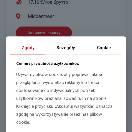
17,16 €/год брутто
Middenmeer
Залишити заявку
Zgody
Sczegóły
Cookie
Робота в теплиці з альстромерією
Cenimy prywatność użytkowników
14,99 €/год брутто
Używamy plików cookie, aby poprawić jakość
przeglądania, wyświetlać reklamy lub treści
Schipluiden
dostosowane do indywidualnych potrzeb
użytkowników oraz analizować ruch na stronie.
Залишити заявку
Kliknięcie przycisku „Akceptuj wszystkie” oznacza
zgodę na wykorzystywanie przez nas plików
cookie.