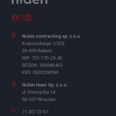
Niden contracting sp. z o.o.
Krukowskiego 1/203
26-609 Radom
NIP: 751-170-25-40
REGON: 160086463
KRS: 0000258599
Niden team Sp. z o.o.
ul. Pieszycka 14
50-537 Wrocław
71 307 22 67