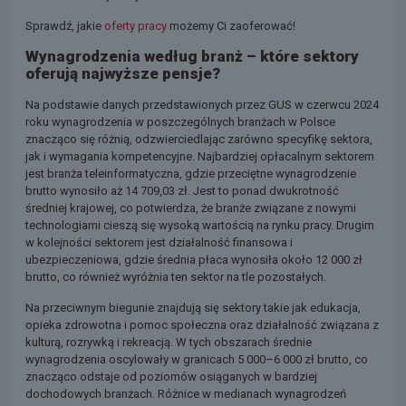
Sprawdź, jakie
oferty pracy
możemy Ci zaoferować!
Wynagrodzenia według branż – które sektory
oferują najwyższe pensje?
Na podstawie danych przedstawionych przez GUS w czerwcu 2024
roku wynagrodzenia w poszczególnych branżach w Polsce
znacząco się różnią, odzwierciedlając zarówno specyfikę sektora,
jak i wymagania kompetencyjne. Najbardziej opłacalnym sektorem
jest branża teleinformatyczna, gdzie przeciętne wynagrodzenie
brutto wynosiło aż 14 709,03 zł. Jest to ponad dwukrotność
średniej krajowej, co potwierdza, że branże związane z nowymi
technologiami cieszą się wysoką wartością na rynku pracy. Drugim
w kolejności sektorem jest działalność finansowa i
ubezpieczeniowa, gdzie średnia płaca wynosiła około 12 000 zł
brutto, co również wyróżnia ten sektor na tle pozostałych.
Na przeciwnym biegunie znajdują się sektory takie jak edukacja,
opieka zdrowotna i pomoc społeczna oraz działalność związana z
kulturą, rozrywką i rekreacją. W tych obszarach średnie
wynagrodzenia oscylowały w granicach 5 000–6 000 zł brutto, co
znacząco odstaje od poziomów osiąganych w bardziej
dochodowych branżach. Różnice w medianach wynagrodzeń