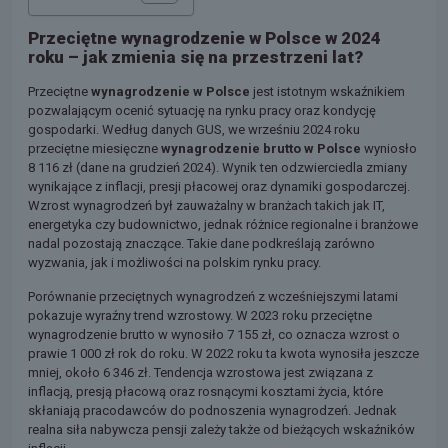
Przeciętne wynagrodzenie w Polsce w 2024
roku – jak zmienia się na przestrzeni lat?
Przeciętne
wynagrodzenie w Polsce
jest istotnym wskaźnikiem
pozwalającym ocenić sytuację na rynku pracy oraz kondycję
gospodarki. Według danych GUS, we wrześniu 2024 roku
przeciętne miesięczne
wynagrodzenie brutto w Polsce
wyniosło
8 116 zł (dane na grudzień 2024). Wynik ten odzwierciedla zmiany
wynikające z inflacji, presji płacowej oraz dynamiki gospodarczej.
Wzrost wynagrodzeń był zauważalny w branżach takich jak IT,
energetyka czy budownictwo, jednak różnice regionalne i branżowe
nadal pozostają znaczące. Takie dane podkreślają zarówno
wyzwania, jak i możliwości na polskim rynku pracy.
Porównanie przeciętnych wynagrodzeń z wcześniejszymi latami
pokazuje wyraźny trend wzrostowy. W 2023 roku przeciętne
wynagrodzenie brutto w wynosiło 7 155 zł, co oznacza wzrost o
prawie 1 000 zł rok do roku. W 2022 roku ta kwota wynosiła jeszcze
mniej, około 6 346 zł. Tendencja wzrostowa jest związana z
inflacją, presją płacową oraz rosnącymi kosztami życia, które
skłaniają pracodawców do podnoszenia wynagrodzeń. Jednak
realna siła nabywcza pensji zależy także od bieżących wskaźników