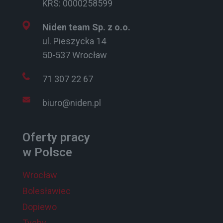
KRS: 0000258599
Niden team Sp. z o.o.
ul. Pieszycka 14
50-537 Wrocław
71 307 22 67
biuro@niden.pl
Oferty pracy
w Polsce
Wrocław
Bolesławiec
Dopiewo
Tychy