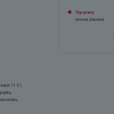
Typ pracy
umowa zlecenie
inach 11-21,
piątku,
tanowisku,