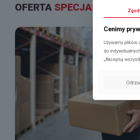
OFERTA
SPECJALNA
Zgod
Cenimy pryw
Używamy plików c
do indywidualnych
„Akceptuj wszyst
Odrzu