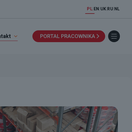
PL
|
EN
|
UK
|
RU
|
NL
takt
PORTAL PRACOWNIKA