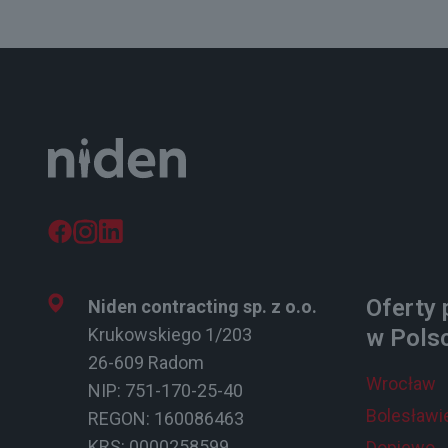
Oferty 
Niden contracting sp. z o.o.
Krukowskiego 1/203
w Pols
26-609 Radom
Wrocław
NIP: 751-170-25-40
Bolesławi
REGON: 160086463
KRS: 0000258599
Dopiewo