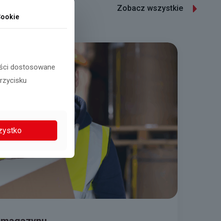
Zobacz wszystkie
ookie
reści dostosowane
przycisku
zystko