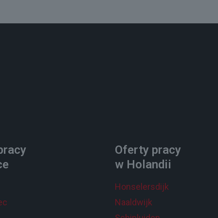
pracy
Oferty pracy
ce
w Holandii
Honselersdijk
ec
Naaldwijk
Schipluiden