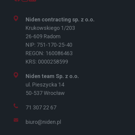
Niden contracting sp. z o.o.
Krukowskiego 1/203
26-609 Radom
NIP: 751-170-25-40
REGON: 160086463
KRS: 0000258599
Niden team Sp. z o.o.
ul. Pieszycka 14
50-537 Wrocław
71 307 22 67
biuro@niden.pl