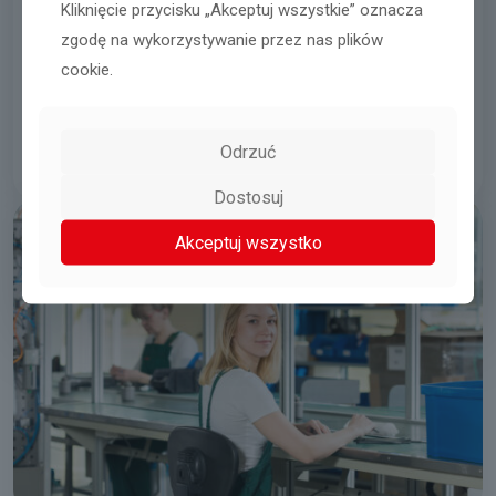
Kliknięcie przycisku „Akceptuj wszystkie” oznacza
zgodę na wykorzystywanie przez nas plików
Pracownik/pracownica magazynu
cookie.
Sosnowiec
04.08.2026
Odrzuć
Czytaj więcej
Dostosuj
Akceptuj wszystko