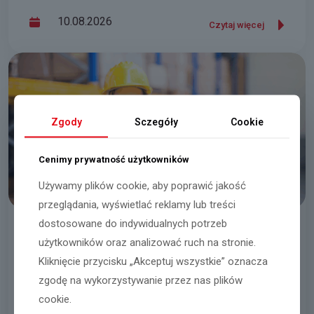
10.08.2026
Czytaj więcej
Zgody
Sczegóły
Cookie
Cenimy prywatność użytkowników
Używamy plików cookie, aby poprawić jakość
przeglądania, wyświetlać reklamy lub treści
dostosowane do indywidualnych potrzeb
Pracownik/pracownica magazynu
użytkowników oraz analizować ruch na stronie.
Kliknięcie przycisku „Akceptuj wszystkie” oznacza
Katowice
zgodę na wykorzystywanie przez nas plików
cookie.
05.08.2026
Czytaj więcej