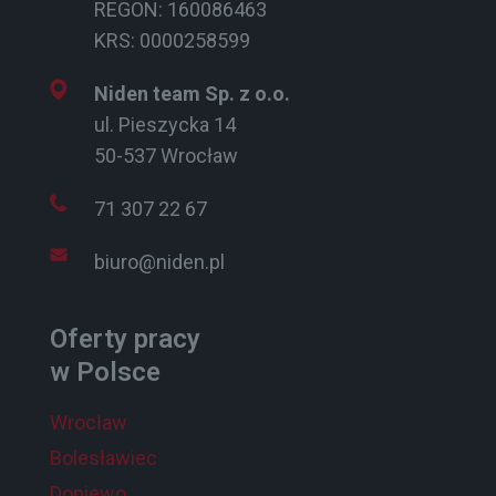
REGON: 160086463
KRS: 0000258599
Niden team Sp. z o.o.
ul. Pieszycka 14
50-537 Wrocław
71 307 22 67
biuro@niden.pl
Oferty pracy
w Polsce
Wrocław
Bolesławiec
Dopiewo