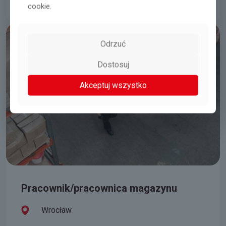
05.08.2026
Czytaj więcej
cookie.
Odrzuć
Dostosuj
Akceptuj wszystko
Pracownik/pracownica magazynu
Wrocław