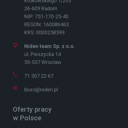
Krukowskiego 1/203
26-609 Radom
NIP: 751-170-25-40
REGON: 160086463
KRS: 0000258599
Niden team Sp. z o.o.
ul. Pieszycka 14
50-537 Wrocław
71 307 22 67
biuro@niden.pl
Oferty pracy
w Polsce