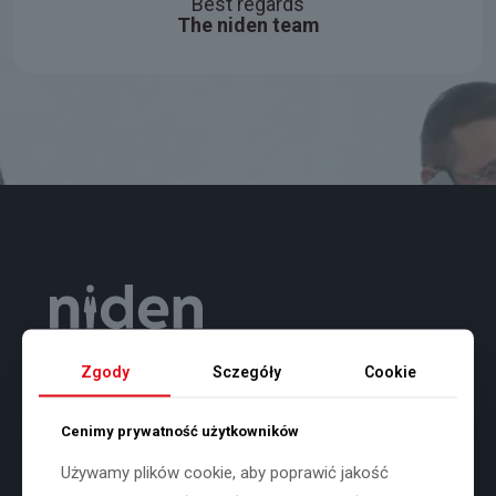
Best regards
The niden team
Zgody
Sczegóły
Cookie
Cenimy prywatność użytkowników
Niden contracting sp. z o.o.
Używamy plików cookie, aby poprawić jakość