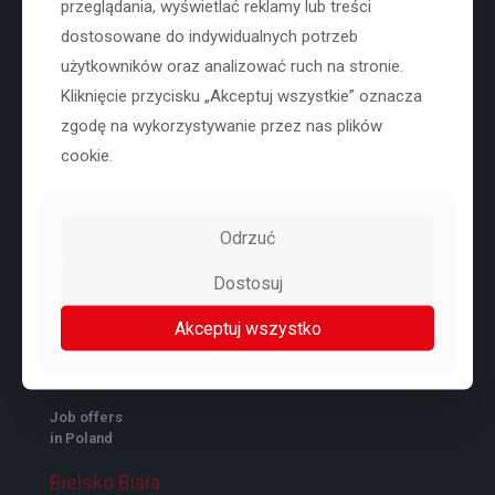
Krukowskiego 1/203
przeglądania, wyświetlać reklamy lub treści
26-609 Radom
dostosowane do indywidualnych potrzeb
NIP: 751-170-25-40
użytkowników oraz analizować ruch na stronie.
REGON: 160086463
Kliknięcie przycisku „Akceptuj wszystkie” oznacza
KRS: 0000258599
zgodę na wykorzystywanie przez nas plików
cookie.
Niden team Sp. z o.o.
ul. Pieszycka 14
Odrzuć
50-537 Wrocław
Dostosuj
+48 71 307 22 67
Akceptuj wszystko
biuro@niden.pl
Job offers
in Poland
Bielsko Biała